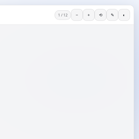
1 / 12
−
+
⟲
✎
◐